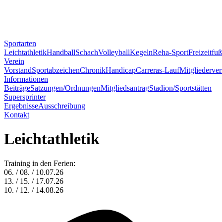
Sportarten
Leichtathletik
Handball
Schach
Volleyball
Kegeln
Reha-Sport
Freizeitfuß
Verein
Vorstand
Sportabzeichen
Chronik
Handicap
Carreras-Lauf
Mitgliederve
Informationen
Beiträge
Satzungen/Ordnungen
Mitgliedsantrag
Stadion/Sportstätten
Supersprinter
Ergebnisse
Ausschreibung
Kontakt
Leichtathletik
Training in den Ferien:
06. / 08. / 10.07.26
13. / 15. / 17.07.26
10. / 12. / 14.08.26