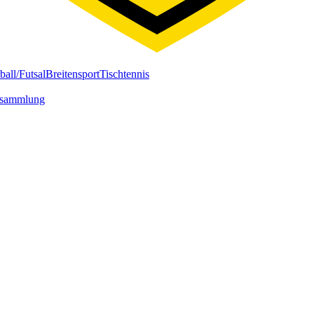
ball/Futsal
Breitensport
Tischtennis
rsammlung